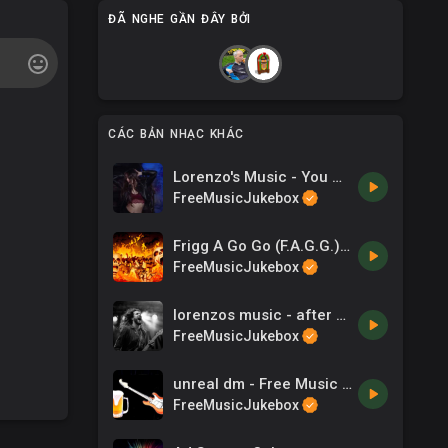
ĐÃ NGHE GẦN ĐÂY BỞI
CÁC BẢN NHẠC KHÁC
Lorenzo's Music - You Got To Feel It Tonight
FreeMusicJukebox
Frigg A Go Go (F.A.G.G.) - burnin hell blues
FreeMusicJukebox
lorenzos music - after all thats happened
FreeMusicJukebox
unreal dm - Free Music and Free Beer
FreeMusicJukebox