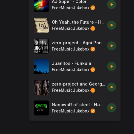
AJ Super - Color
FreeMusicJukebox
Oh Yeah, the Future - Hungry
FreeMusicJukebox
zero-project - Agni Ponichtera - Tzionas - Songs
FreeMusicJukebox
Juanitos - Funkula
FreeMusicJukebox
zero-project and George Loukissas ft. Dia Yiannopoulou - The entrance
FreeMusicJukebox
NanowaR of steel - NanowaR
FreeMusicJukebox