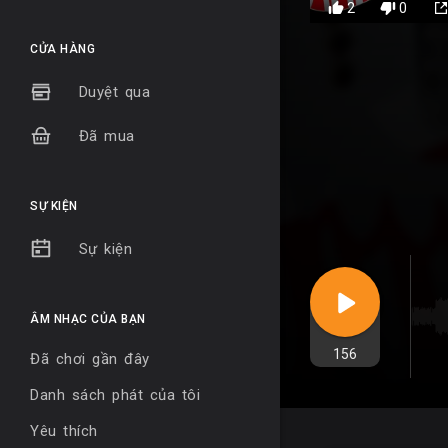
2
0
CỬA HÀNG
Duyệt qua
Đã mua
SỰ KIỆN
Sự kiện
ÂM NHẠC CỦA BẠN
156
Đã chơi gần đây
Danh sách phát của tôi
Yêu thích