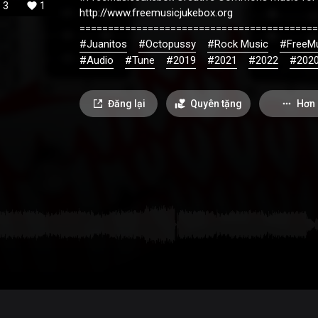
3
1
http://www.freemusicjukebox.org
==========================================
#Juanitos
#Octopussy
#Rock Music
#FreeM
#Audio
#Tune
#2019
#2021
#2022
#202
Đăng lại
Quyên tặng
Hơn