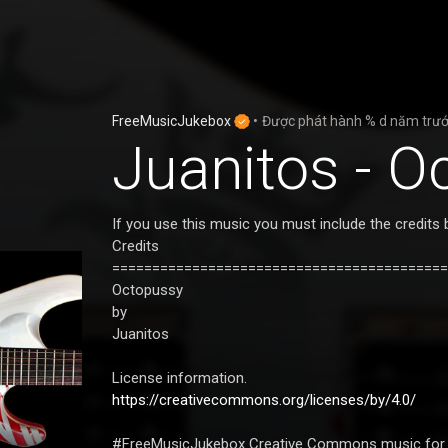
FreeMusicJukebox
•
Được phát hành
% d năm trư
Juanitos - O
If you use this music you must include the credits 
Credits
==========================================
Octopussy
by
Juanitos
License information.
https://creativecommons.org/licenses/by/4.0/
#FreeMusicJukebox Creative Commons music for 