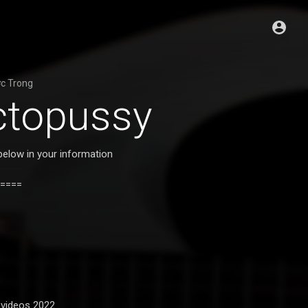
ớc
Trong
ctopussy
below in your information
====
videos 2022