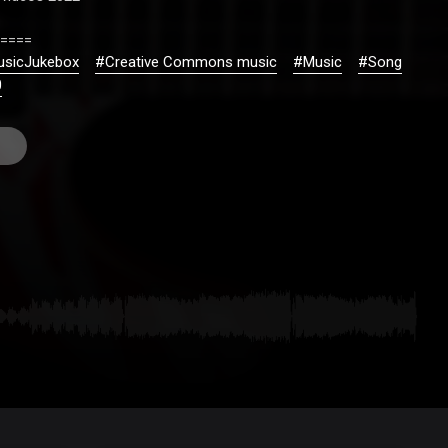
====
usicJukebox
#Creative Commons music
#Music
#Song
0