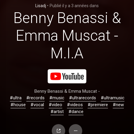
Lisadj
•
Publié
il y a 3 années
dans
Benny Benassi &
Emma Muscat -
M.I.A
Benny Benassi & Emma Muscat -
#ultra
#records
#music
#ultrarecords
#ultramusic
#house
#vocal
#video
#videos
#premiere
#new
#artist
#dance