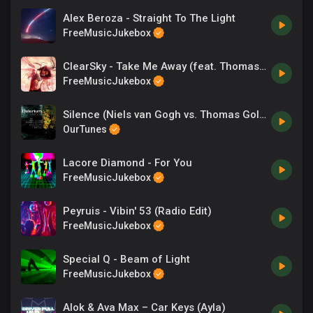
Alex Beroza - Straight To The Light
FreeMusicJukebox
ClearSky - Take Me Away (feat. Thomas Fiss)
FreeMusicJukebox
Silence (Niels van Gogh vs. Thomas Gold Remix Radio Edit)
OurTunes
Lacore Diamond - For You
FreeMusicJukebox
Peyruis - Vibin' 53 (Radio Edit)
FreeMusicJukebox
Special Q - Beam of Light
FreeMusicJukebox
Alok & Ava Max – Car Keys (Ayla)