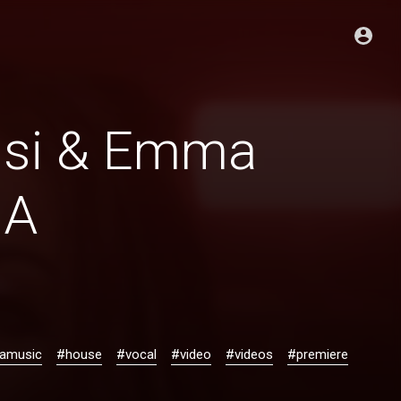
ssi & Emma
.A
ramusic
#house
#vocal
#video
#videos
#premiere