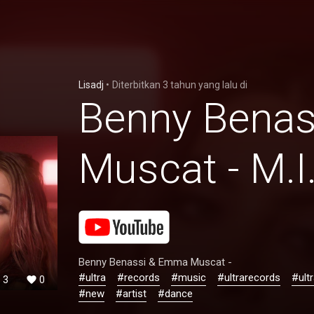
Lisadj
•
Diterbitkan
3 tahun yang lalu
di
Benny Bena
Muscat - M.I
Benny Benassi & Emma Muscat -
#ultra
#records
#music
#ultrarecords
#ult
3
0
#new
#artist
#dance