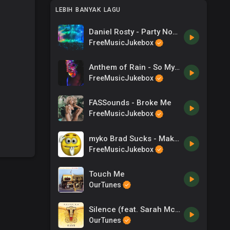
LEBIH BANYAK LAGU
Daniel Rosty - Party Non Stop
FreeMusicJukebox
Anthem of Rain - So My Love
FreeMusicJukebox
FASSounds - Broke Me
FreeMusicJukebox
myko Brad Sucks - Making Me Nervous (Myko_Refix)
FreeMusicJukebox
Touch Me
OurTunes
Silence (feat. Sarah McLachlan) (DJ Tiësto's In Search Of Sunrise Remix)
OurTunes