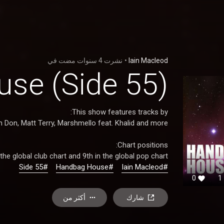
في
4 سنوات مضت
نشرت
•
Iain Macleod
se (Side 55)
This show features tracks by:
on Don, Matt Terry, Marshmello feat. Khalid and more.
Chart positions:
he global club chart and 9th in the global pop chart.
#Side 55
#Handbag House
#Iain Macleod
0
1
شارك
أكثر من