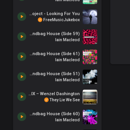
Dimitris Papageorgiou - zero-project - Looking For You
FreeMusicJukebox
Handbag House (Side 59)
Iain Macleod
Handbag House (Side 61)
Iain Macleod
Handbag House (Side 51)
Iain Macleod
Deep In Dub Vol. IX – Wenzel Dashington
They Lie We See
Handbag House (Side 60)
Iain Macleod