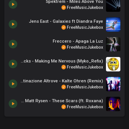
Spektrem - Miles Above You
FreeMusicJukebox
Jens East - Galaxies ft Diandra Faye
FreeMusicJukebox
Freccero - Apaga La Luz
FreeMusicJukebox
myko Brad Sucks - Making Me Nervous (Myko_Refix)
FreeMusicJukebox
Destinazione Altrove - Kalte Ohren (Remix)
FreeMusicJukebox
Million Prodz & Matt Rysen - These Scars (ft. Roxana)
FreeMusicJukebox