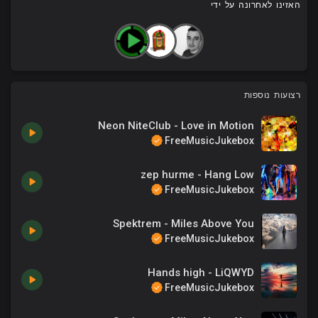
האזינו לאחרונה על ידי
רצועות נוספות
Neon NiteClub - Love in Motion
FreeMusicJukebox
zep hurme - Hang Low
FreeMusicJukebox
Spektrem - Miles Above You
FreeMusicJukebox
Hands high - LiQWYD
FreeMusicJukebox