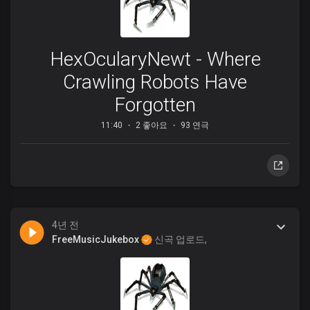
HexOcularyNewt - Where
Crawling Robots Have
Forgotten
11:40
2 좋아요
93 연극
4년 전
FreeMusicJukebox
신곡 업로드,