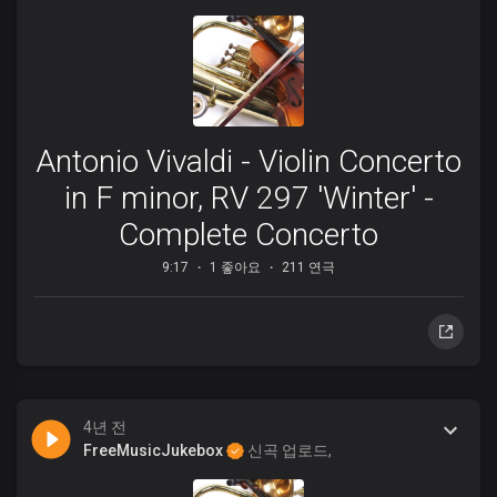
Antonio Vivaldi - Violin Concerto
in F minor, RV 297 'Winter' -
Complete Concerto
9:17
1 좋아요
211 연극
4년 전
FreeMusicJukebox
신곡 업로드,