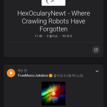
HexOcularyNewt - Where
Crawling Robots Have
Forgotten
11:40
2 좋아요
93 연극
4년 전
FreeMusicJukebox
좋아요 |사용자| 노래,