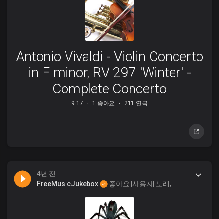
Antonio Vivaldi - Violin Concerto
in F minor, RV 297 'Winter' -
Complete Concerto
9:17
1 좋아요
211 연극
4년 전
FreeMusicJukebox
좋아요 |사용자| 노래,