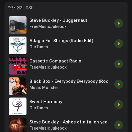
주간 인기 트랙
Steve Buckley - Juggernaut
FreeMusicJukebox
Adagio For Strings (Radio Edit)
OurTunes
Cassette Compact Radio
FreeMusicJukebox
Black Box - Everybody Everybody (Rockappella)
Music Monster
Sweet Harmony
OurTunes
Steve Buckley - Ashes of a fallen year (remaster)
FreeMusicJukebox